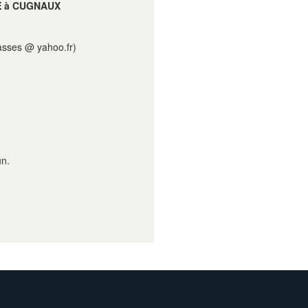
E
à CUGNAUX
sses @ yahoo.fr)
un.