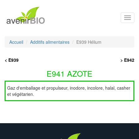
Toggl
navig
Accueil
Additifs alimentaires
E939 Hélium
< E939
> E942
E941 AZOTE
Gaz d'emballage et propulseur, inodore, incolore, halal, casher
et végétarien.